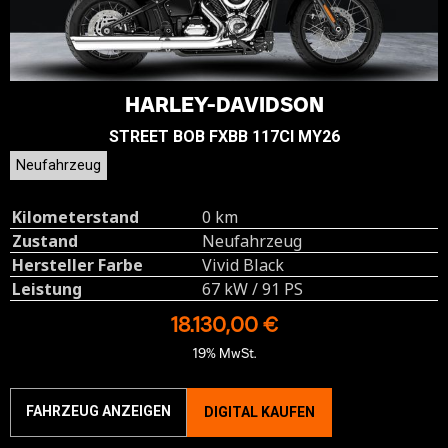
HARLEY-DAVIDSON
STREET BOB FXBB 117CI MY26
Neufahrzeug
Kilometerstand
0 km
Zustand
Neufahrzeug
Hersteller Farbe
Vivid Black
Leistung
67 kW / 91 PS
18.130,00 €
19% MwSt.
FAHRZEUG ANZEIGEN
DIGITAL KAUFEN