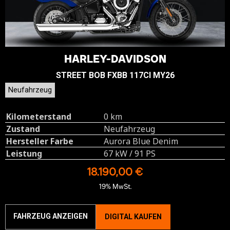
HARLEY-DAVIDSON
STREET BOB FXBB 117CI MY26
Neufahrzeug
Kilometerstand
0 km
Zustand
Neufahrzeug
Hersteller Farbe
Aurora Blue Denim
Leistung
67 kW / 91 PS
18.190,00 €
19% MwSt.
FAHRZEUG ANZEIGEN
DIGITAL KAUFEN