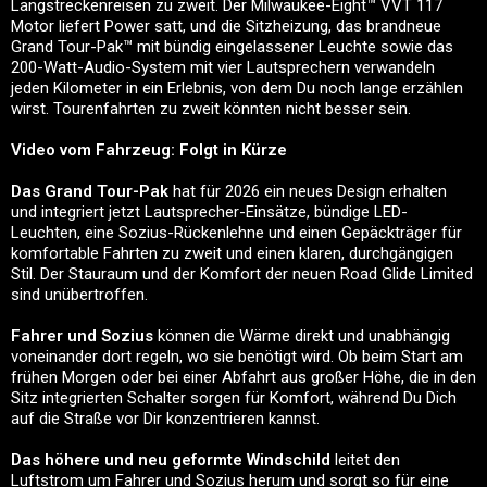
Langstreckenreisen zu zweit. Der Milwaukee-Eight™ VVT 117
Motor liefert Power satt, und die Sitzheizung, das brandneue
Grand Tour-Pak™ mit bündig eingelassener Leuchte sowie das
200-Watt-Audio-System mit vier Lautsprechern verwandeln
jeden Kilometer in ein Erlebnis, von dem Du noch lange erzählen
wirst. Tourenfahrten zu zweit könnten nicht besser sein.
Video vom Fahrzeug: Folgt in Kürze
Das Grand Tour-Pak
hat für 2026 ein neues Design erhalten
und integriert jetzt Lautsprecher-Einsätze, bündige LED-
Leuchten, eine Sozius-Rückenlehne und einen Gepäckträger für
komfortable Fahrten zu zweit und einen klaren, durchgängigen
Stil. Der Stauraum und der Komfort der neuen Road Glide Limited
sind unübertroffen.
Fahrer und Sozius
können die Wärme direkt und unabhängig
voneinander dort regeln, wo sie benötigt wird. Ob beim Start am
frühen Morgen oder bei einer Abfahrt aus großer Höhe, die in den
Sitz integrierten Schalter sorgen für Komfort, während Du Dich
auf die Straße vor Dir konzentrieren kannst.
Das höhere und neu geformte Windschild
leitet den
Luftstrom um Fahrer und Sozius herum und sorgt so für eine