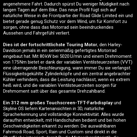
angenehmere Fahrt. Dadurch spürst Du weniger Müdigkeit nach
langen Tagen auf dem Bike. Das neue Profil fügt sich auf
natürliche Weise in die Frontpartie der Road Glide Limited ein und
bietet gerade genug Schutz vor dem Wind, um für Komfort zu
sorgen, ohne dass das Motorrad sein beeindruckendes
Aussehen und Fahrgefühl verliert.
Dies ist der fortschrittlichste Touring Motor
, den Harley-
Davidson jemals in ein serienmäßig gefertigtes Motorrad
eingebaut hat. Mit 80 kW bei 5020 U/min und einem Drehmoment
von 175 Nm bietet er dank der variablen Ventilsteuerzeiten (VVT)
eine überragende Beschleunigung, wann immer Du sie verlangst.
Flüssigkeitsgekühlte Zylinderköpfe und ein zentral angebrachter
Kühler verhindern, dass die Leistung nachlässt, wenn es extrem
heiß wird, und die variablen Ventilsteuerzeiten sorgen für
Drehmoment satt über das gesamte Drehzahlband.
Ein 312 mm großes Touchscreen-TFT-Farbdisplay
und
Skyline OS liefern Kartenansichten in 3D, natürliche
Spracherkennung und vollständige Konnektivität. Alles wurde
daraufhin entwickelt, mit Handschuhen bedient und bei hohen
Geschwindigkeiten erkannt zu werden. Die auswählbaren
Fahrmodi Road, Sport, Rain und Custom sind direkt in die