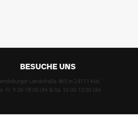
BESUCHE UNS
endsburger Landstraße 465 in 24111 Kiel
.-Fr. 9.30-18.00 Uhr & Sa. 10.00-13.00 Uhr