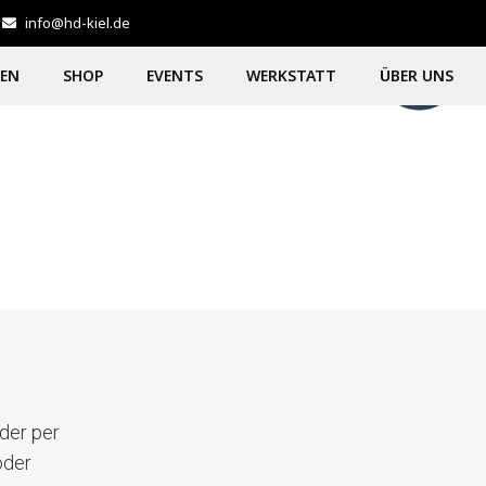
info@hd-kiel.de
GEN
SHOP
EVENTS
WERKSTATT
ÜBER UNS
der per
oder