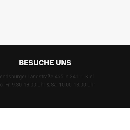
BESUCHE UNS
endsburger Landstraße 465 in 24111 Kiel
.-Fr. 9.30-18.00 Uhr & Sa. 10.00-13.00 Uhr