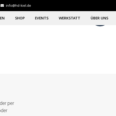
info@hd-kiel.de
GEN
SHOP
EVENTS
WERKSTATT
ÜBER UNS
der per
oder